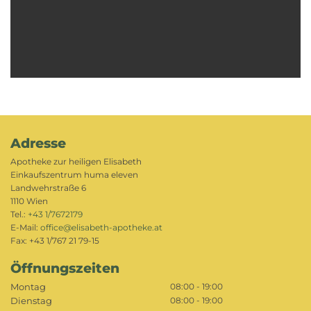
Adresse
Apotheke zur heiligen Elisabeth
Einkaufszentrum huma eleven
Landwehrstraße 6
1110 Wien
Tel.:
+43 1/7672179
E-Mail:
office@elisabeth-apotheke.at
Fax: +43 1/767 21 79-15
Öffnungszeiten
Montag
08:00 - 19:00
Dienstag
08:00 - 19:00