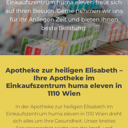
Einkaufszentrum huma eleven freut sich
auf Ihren Besuch. Gerne nehmen wir uns
für Ihr Anliegen Zeit und bieten Ihnen
beste Beratung.
Apotheke zur heiligen Elisabeth –
Ihre Apotheke im
Einkaufszentrum huma eleven in
1110 Wien
In der Apotheke zur heiligen Elisabeth im
Einkaufszentrum huma eleven in 1110 Wien dreht
sich alles um Ihre Gesundheit. Unser breites
Serviceangebot reicht von der Impf- und